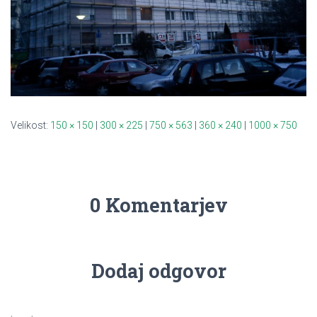
Velikost:
150 × 150
|
300 × 225
|
750 × 563
|
360 × 240
|
1000 × 750
0 Komentarjev
Dodaj odgovor