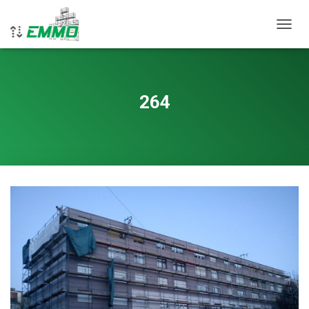
VKLOP
264