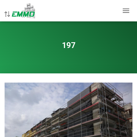
VKLOP
197