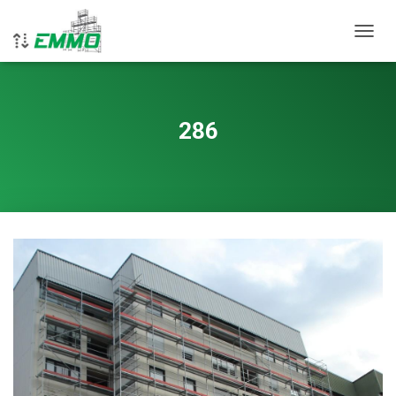
VKLOP
286